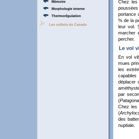
Chez les 
Mémoire
poussées 
Morphologie interne
portance d
Thermorégulation
% de la p
Les colibris du Canada
leur vol. 
marcher e
percher.
Le vol v
En vol vi
mues prin
les extrém
capables 
déplacer 
améthyste
par secon
(
Patagona
Chez les 
(
Archylocu
des batte
nuptiale.
Calliphlox 