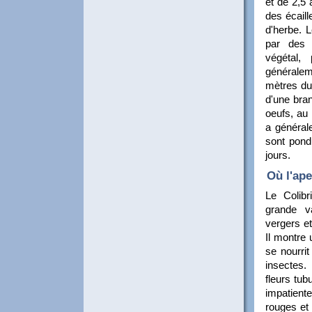
et de 2,5 
des écaill
d'herbe. L
par des 
végétal,
généraleme
mètres du 
d'une bran
oeufs, au
a général
sont pond
jours.
Où l'ape
Le Colib
grande va
vergers et
Il montre 
se nourri
insectes.
fleurs tub
impatientes
rouges et