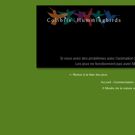
As-tu déjà joué au sudoku ? Il 
horizontales et verticales sans j
ici, le même symbol
Si vous avez des problèmes avec l'animation 
Les jeux ne fonctionnent pas avec Ma
<- Retour à la liste des jeux
Accueil
-
Commentaires
© Musée de la nature et